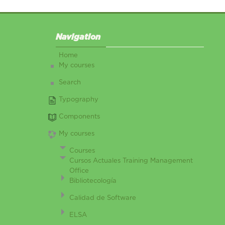
Skip Navigation
Navigation
Home
My courses
Search
Typography
Components
My courses
Courses
Cursos Actuales Training Management
Office
Bibliotecología
Calidad de Software
ELSA