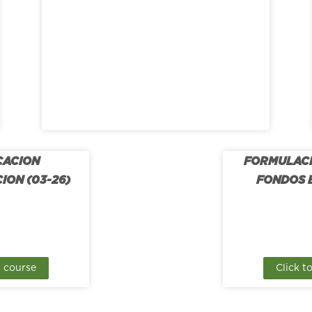
CACION
FORMULACI
ION (03-26)
FONDOS 
s course
Click t