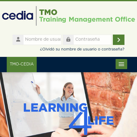
Salta al contenido principal
Nombre
de
Accede
Contraseña
usuario
¿Olvidó su nombre de usuario o contraseña?
TMO-CEDIA
Español - Internacional ‎(es)‎