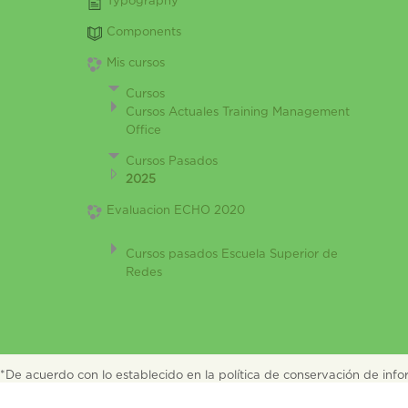
Typography
Components
Mis cursos
Cursos
Cursos Actuales Training Management
Office
Cursos Pasados
2025
Evaluacion ECHO 2020
Cursos pasados Escuela Superior de
Redes
*De acuerdo con lo establecido en la política de conservación de info