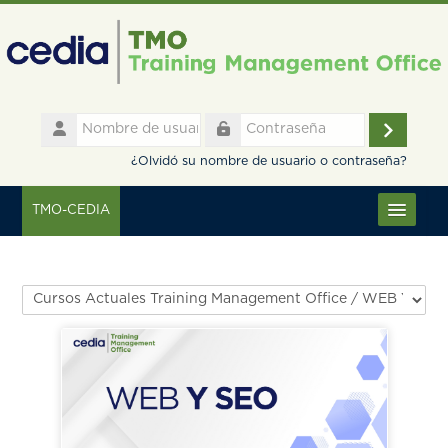
Salta al contenido principal
Nombre
de
Accede
Contraseña
usuario
¿Olvidó su nombre de usuario o contraseña?
TMO-CEDIA
Español - Internacional ‎(es)‎
Categorías