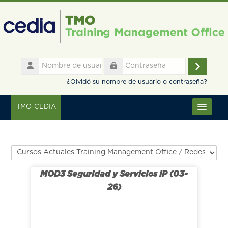
Salta al contenido principal
Nombre
de
Accede
Contraseña
usuario
¿Olvidó su nombre de usuario o contraseña?
TMO-CEDIA
Español - Internacional ‎(es)‎
Categorías
MOD3 Seguridad y Servicios IP (03-
26)