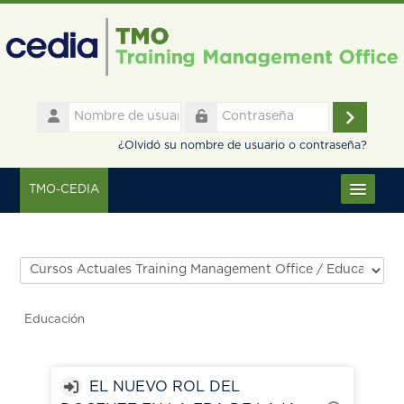
Salta al contenido principal
Nombre
de
Accede
Contraseña
usuario
¿Olvidó su nombre de usuario o contraseña?
TMO-CEDIA
Español - Internacional ‎(es)‎
Categorías
Educación
EL NUEVO ROL DEL