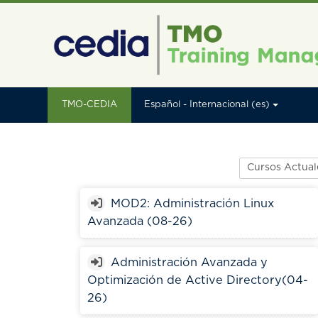
Salta al contenido principal
TMO-CEDIA
Español - Internacional ‎(es)‎
Categorías
MOD2: Administración Linux
Avanzada (08-26)
Administración Avanzada y
Optimización de Active Directory(04-
26)