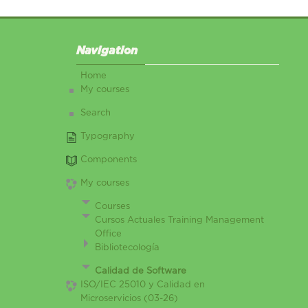
Skip Navigation
Navigation
Home
My courses
Search
Typography
Components
My courses
Courses
Cursos Actuales Training Management
Office
Bibliotecología
Calidad de Software
ISO/IEC 25010 y Calidad en
Microservicios (03-26)