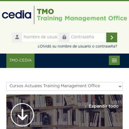
Salta al contenido principal
Nombre
de
Accede
Contraseña
usuario
¿Olvidó su nombre de usuario o contraseña?
TMO-CEDIA
Español - Internacional ‎(es)‎
Categorías
Expandir todo