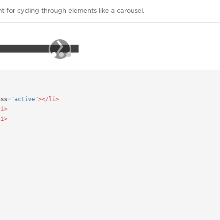
for cycling through elements like a carousel.
›
consectetur.
ass=
"active"
></li>

i>

i>
