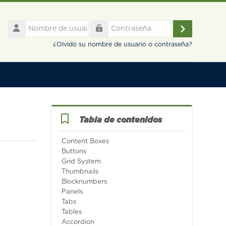
Nombre
de
Acceder
Contraseña
usuario
¿Olvidó su nombre de usuario o contraseña?
Salta Tabla de contenidos
Tabla de contenidos
Content Boxes
Buttons
Grid System
Thumbnails
Blocknumbers
Panels
Tabs
Tables
Accordion