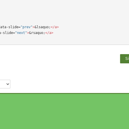
data-slide=
"prev"
>
&lsaquo;
</a>

a-slide=
"next"
>
&rsaquo;
</a>

S