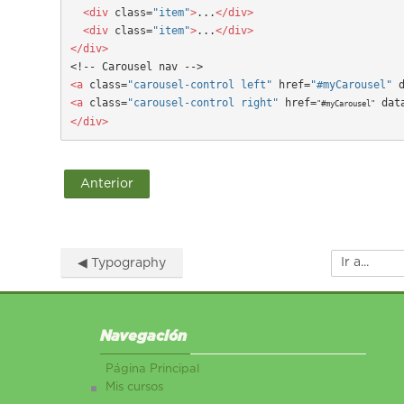
  <div
 class=
"item"
>
...
</div>

  <div
 class=
"item"
>
...
</div>

</div>
<a
 class=
"carousel-control left"
 href=
"#myCarousel"
 
<a
 class=
"carousel-control right"
 href=
 dat
"#myCarousel"
</div>
Anterior
◀︎ Typography
Ir a...
Salta Navegación
Navegación
Página Principal
Mis cursos