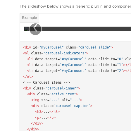
The slideshow below shows a generic plugin and component 
First slide label
‹
Praesent commodo cursus magna, vel scelerisque nisl 
<div
 id=
"myCarousel"
 class=
"carousel slide"
>

<ol
 class=
"carousel-indicators"
>

  <li
 data-target=
"#myCarousel"
 data-slide-to=
"0"
 cl
  <li
 data-target=
"#myCarousel"
 data-slide-to=
"1"
></l
  <li
 data-target=
"#myCarousel"
 data-slide-to=
"2"
></l
</ol>
<div
 class=
"carousel-inner"
>

  <div
 class=
"active item"
>
  <img
src=
"..."
alt=
"..."
>
  <div
class=
"carousel-caption"
>
  <h3>
...
</h3>
  <p>
...
</p>
</div>
</div>